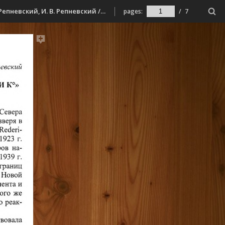
Репневский, А. В. Поморы против зверобойной концессии "Винге и К" : (по страницам журнала "Северное хозяйство". 1923 г.) / А. В. Репневский, И. В. Репневский // VII Ушаковские чтения, [Мурманск, 11-13 марта 2010 г.] : сборник научных статей / [редкол.: Ю. П. Бардилева (науч. ред.) и др.]. - Мурманск, 2011. - С. 18-24.
pages:
/
7