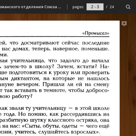
Полубота, А. В. Промысел // Площадь Первоучителей : литературно-художественный и общественно-политический альманах Мурманского отделения Союза писателей России. - Мурманск, 2015. - [Вып. 15]. – С. 171-194.
pages:
/
24