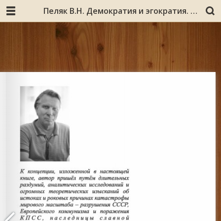
Пеляк В.Н. Демократия и эгократия. Кн. 1 / Владимир Пеляк. – Мурманск : [б. и.], [2011]. – 127 с.