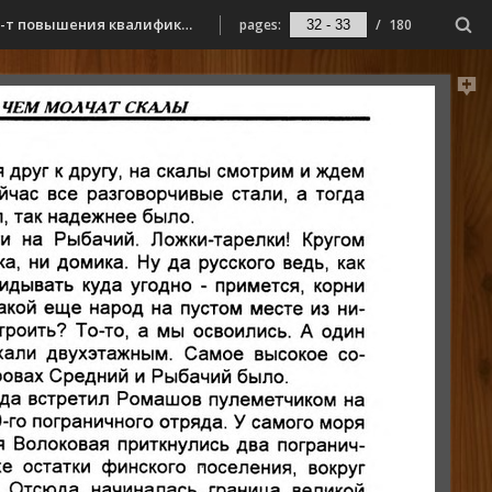
Орешета, М. Г. О чем молчат скалы : зарисовки, очерки, рассказы о людях и событиях военной поры / М. Г. Орешета ; Мурм. обл. ин-т повышения квалификации работников образования. – Мурманск : Мурманский областной институт повышения квалификации работников образования, 1998. – 169, [5] с. : ил.
pages:
/
180