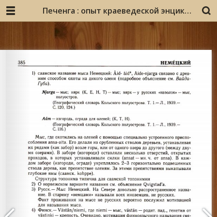
Печенга : опыт краеведеской энциклопедии : [А-Я] / авт.-сост. В. А. Мацак. - Мурманск : Просветительский центр "Доброхот", 2005. - 1006 с. : ил., фото.