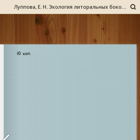
Луппова, Е. Н. Экология литоральных бокоплавов GAMMARUS (LAGUNOGAMMARUS) OCEANICUS и GAMMARUS (GAMMARUS) DUEBENI как возможных объектов марикультуры в северных морях : препринт / Е. Н. Луппова ; Акад. наук СССР, Кол. фил. им. С. М. Кирова, Мурм. мор. биол. ин-т. - Апатиты : Кольский филиал АН СССР, 1987. - 27 с.