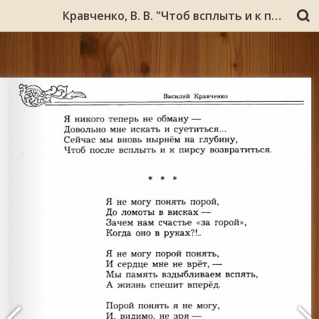
Кравченко, В. В. "Чтоб всплыть и к пирсу возвратиться..." : [стихи] / В. Кравченко // Площадь Первоучителей : литературно-художественный и общественно-политический альманах / Мурм. орг. Союза писателей России. – Мурманск, 2003. - № 3. - С. 227-234.