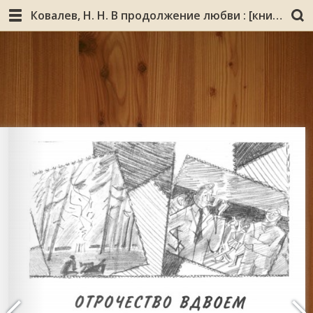
Ковалев, Н. Н. В продолжение любви : [книга воспоминаний в стихах и прозе] / Николай Ковалев ; [предисл. Владимира Семенова]. - Мурманск : Бенефис-О, 2009. - 463 с. : ил., портр.