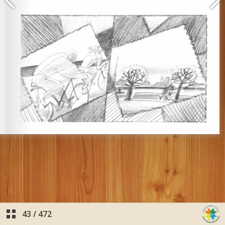
43
/
472