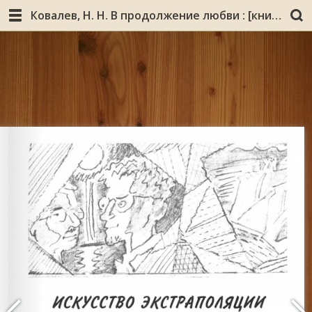
Ковалев, Н. Н. В продолжение любви : [книга воспоминаний в стихах и прозе] / Николай Ковалев ; [предисл. Владимира Семенова]. - Мурманск : Бенефис-О, 2009. - 463 с. : ил., портр.