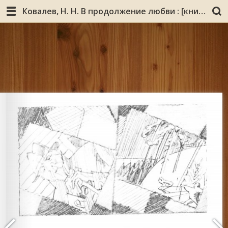
Ковалев, Н. Н. В продолжение любви : [книга воспоминаний в стихах и прозе] / Николай Ковалев ; [предисл. Владимира Семенова]. - Мурманск : Бенефис-О, 2009. - 463 с. : ил., портр.