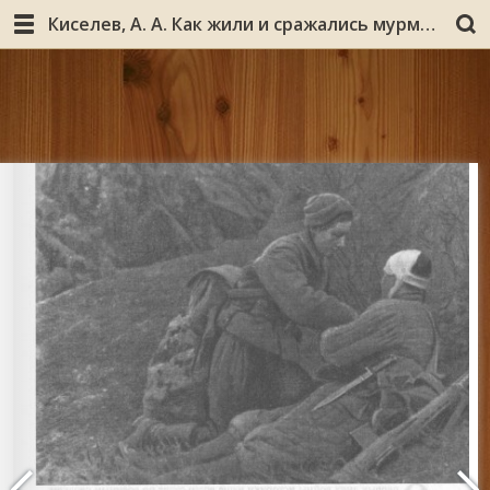
Киселев, А. А. Как жили и сражались мурманчане в войну: менталитет северян в 1941-1945 годах / А. А. Киселев. - 2-е изд., доп. - Мурманск : Мурманское книжное издательство, 2005. - 509, [1] с. : ил.