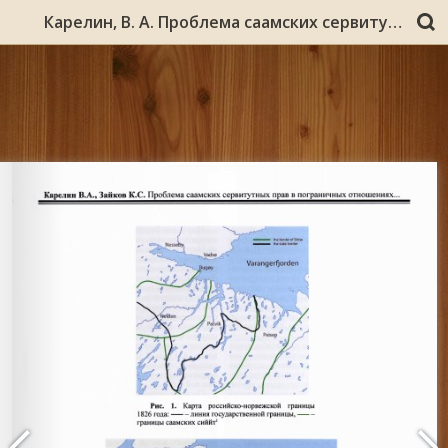
Карелин, В. А. Проблема саамских сервитутных прав в пограничных отношениях России и Норвегии в начале ХХ века / В. А. Карелин // Вестник Северного (Арктического) федерального университета (САФУ). - 2016. - № 1. - С. 32-41. - (Серия «Гуманитарные и социальные науки»).