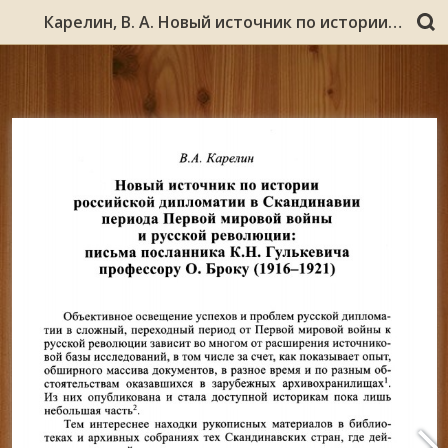
Карелин, В. А. Новый источник по истории российской дипломатии в Скандинавии Периода Первой мировой войны и русской революции: письма посланника К.Н. Гулькевича профессору О. Броку (1916–1921) / В. А. Карелин // Северная Европа: проблемы истории / Ин-т всеобщей истории. - Москва, 1982. - Вып. 8. - С. 135-155.