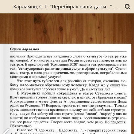
Харламов, С. Г. "Перебирая наши даты..." : (из дневника завлита театра кукол) / Сергей Харламов ; фот. П. Макарова, М. Кадашникова // Культурологический альманах АСТЭС / Ассоц. творч. союзов. - Мурманск, 2009. - № 6. - С. 155-166.