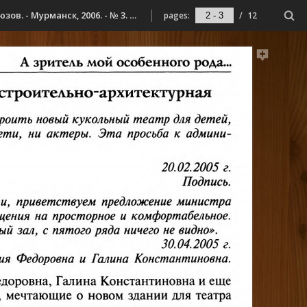
Харламов, С. Г. А зритель мой особенного рода ... / Харламов С. // Мурманский берег : культурологический выпуск / Ассоц. творч. союзов. - Мурманск, 2006. - № 3. - С. 195-206.
pages:
/
12