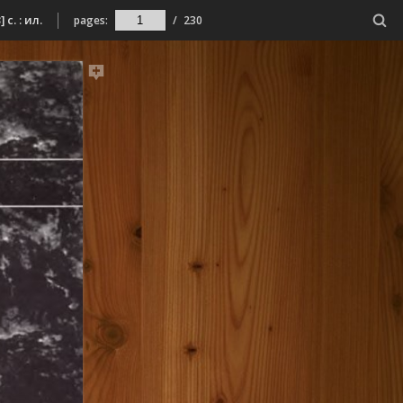
с. : ил.
pages:
/
230