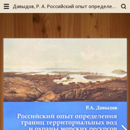
Давыдов, Р. А. Российский опыт определения границ территориальных вод и охраны морских ресурсов в Евро-Арктическом регионе (1860-е–начало 1910-х гг.) : монография / Р. А. Давыдов ; Федер. агентство по образованию, Гос. образоват. учреждение высш. проф. образования «Помор. гос. ун-т им. М. В. Ломоносова» [и др.]. - Архангельск : Поморский университет, 2009.