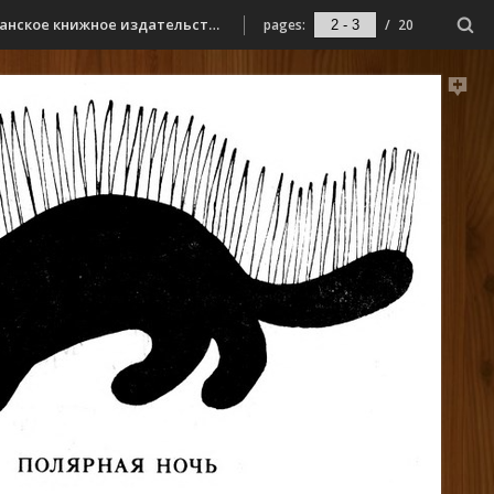
Бундур, О. С. Здравствуй, день! : [для младшего школьного возраста] / Олег Бундур ; [худож. М. С. Беломлинский]. - Мурманск : Мурманское книжное издательство, 1985. - [16] с. : ил.
pages:
/
20