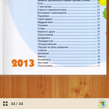
44
/
44