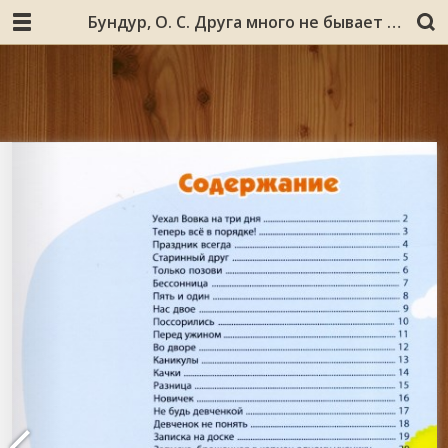
Бундур, О. С. Друга много не бывает : стихи для детей / О. Бундур ; [ред. Нина Жуланова ; оформ. - А. Тучин]. - [Кандалакша : Ре_Ка], 2013. - 41 с., включ. обл. : цв. ил.