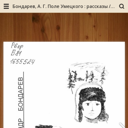
Бондарев, А. Г. Поле Умецкого : рассказы / Александр Бондарев. - Кировск : Алаш, 2007. - 46 с. : ил.