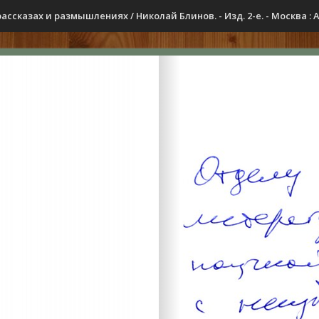
сказах и размышлениях / Николай Блинов. - Изд. 2-е. - Москва : АБЛ 