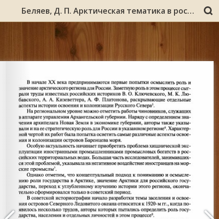
Беляев, Д. П. Арктическая тематика в российской историографии // История полярных библиотек / Рос. библ. ассоц. [и др.]. – Мурманск, 2009. - С. 6-11.