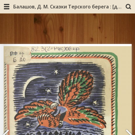
Балашов, Д. М. Сказки Терского берега : [для младшего и среднего школьного возраста] / запись, лит. обраб. сказок Д. М. Балашова. - Мурманск : Мурманское книжное издательство, 1972. - 104 с. : ил.