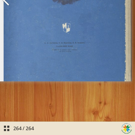
264
/
264