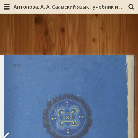
Антонова, А. А. Саамский язык : учебник и книга для чтения : для 2-го класса / А. А. Антонова, О. В. Воронова, Е. Н. Коркина. – Ленинград : Просвещение. Ленинградское отделение, 1990. – 254, [1] с. : ил.