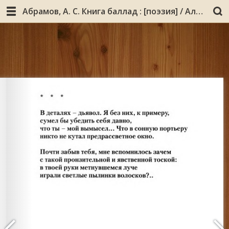
Абрамов, А. С. Книга баллад : [поэзия] / Александр Абрамов ; [ред. и сост. Д. Коржов]. - Мурманск : [б. и.], 2008 (Мурманск : Мурманское издательско-полиграфическое предприятие «Север»). - 47, [1] с.