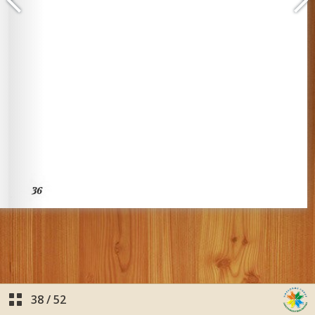
38
/
52