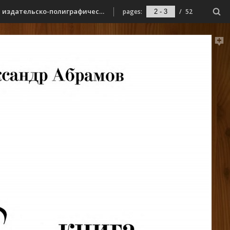
Абрамов, А. С. Книга баллад : [поэзия] / Александр Абрамов ; [ред. и сост. Д. Коржов]. - Мурманск : [б. и.], 2008 (Мурманск : Мурманское издательско-полиграфическое предприятие «Север»). - 47, [1] с.
pages:
/
52