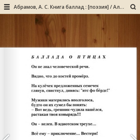
Абрамов, А. С. Книга баллад : [поэзия] / Александр Абрамов ; [ред. и сост. Д. Коржов]. - Мурманск : [б. и.], 2008 (Мурманск : Мурманское издательско-полиграфическое предприятие «Север»). - 47, [1] с.