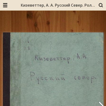
Кизеветтер, А. А. Русский Север. Роль Северного края Европ. России в истории русского государства : исторический очерк / А. А. Кизеветтер. – Вологда : Вологодское центральное общество сельского хозяйства, 1919. – 66 с.