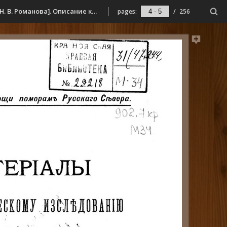
Материалы по статистическому исследованию Мурмана : [в 4 томах] / Ком. для помощи поморам русского Севера ; [под общ. ред. Н. В. Романова]. Описание колоний на Западе от Кольской губы до границ Норвегии. - Т. 2. вып. 2. - 1903. - IX, 202, 30 с.: карты, планы.
pages:
/
256