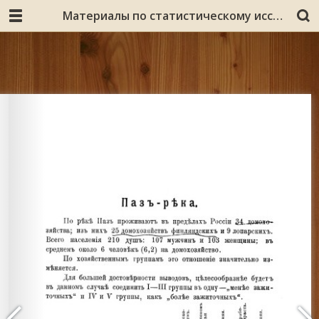
Материалы по статистическому исследованию Мурмана : [в 4 томах] / Ком. для помощи поморам русского Севера ; [под общ. ред. Н. В. Романова]. Описание колоний на Западе от Кольской губы до границ Норвегии. - Т. 2. вып. 2. - 1903. - IX, 202, 30 с.: карты, планы.