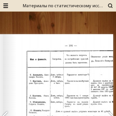
Материалы по статистическому исследованию Мурмана : [в 4 томах] / Ком. для помощи поморам русского Севера ; [под общ. ред. Н. В. Романова]. Описание колоний на Западе от Кольской губы до границ Норвегии. - Т. 2. вып. 2. - 1903. - IX, 202, 30 с.: карты, планы.