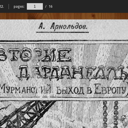
2.
pages:
/
16