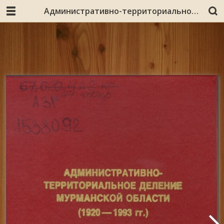
Административно-территориальное деление Мурманской области (1920-1993 гг.): справочник / Арх. отд. администрации Мурм. обл., Гос. арх. Мурм. обл. - Мурманск : Север, 1996?]. - 275, [4] с.