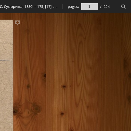
Немирович-Данченко, В. И. Полярное лето : (очерки неведомого быта) / В. И. Немирович-Данченко. – Санкт-Петербург : Издание А. С. Суворина, 1892. – 175, [17] c. – (Дешевая библиотека ; № 150).
pages:
/
204