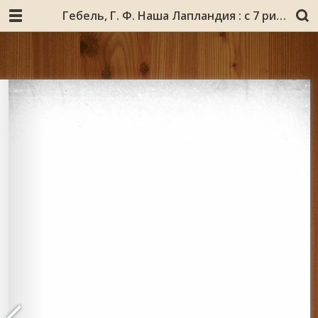
Гебель, Г. Ф. Наша Лапландия : с 7 рисунками в тексте и с приложением указателя литературы(на русском и иностранных языках) / Г. Ф. Гебель ; Ком. для помощи поморам Рус. Севера). – С.-Петербург : [б. и.], 1909. - 314 с. : ил. - Библиогр.: с. 277-314.